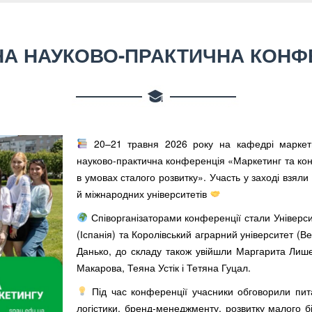
А НАУКОВО-ПРАКТИЧНА КОНФ
20–21 травня 2026 року на кафедрі маркети
науково-практична конференція «Маркетинг та ко
в умовах сталого розвитку». Участь у заході взяли 
й міжнародних університетів
Співорганізаторами конференції стали Універс
(Іспанія) та Королівський аграрний університет (В
Данько, до складу також увійшли Маргарита Лише
Макарова, Теяна Устік і Тетяна Гуцал.
Під час конференції учасники обговорили пит
логістики, бренд-менеджменту, розвитку малого б