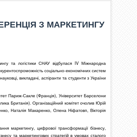
ЕРЕНЦІЯ З МАРКЕТИНГУ
нгу та логістики СНАУ відбулася IV Міжнародна
нкурентоспроможність соціально-економічних систем
науковці, викладачі, аспіранти та студенти з України
итет Париж-Сакле (Франція), Університет Барселони
елика Британія). Організаційний комітет очолив Юрій
нко, Наталія Макаренко, Олена Ніфатовп, Вікторія
ання маркетингу, цифрової трансформації бізнесу,
ізнесу та маркетингових стратегій в умовах сталого