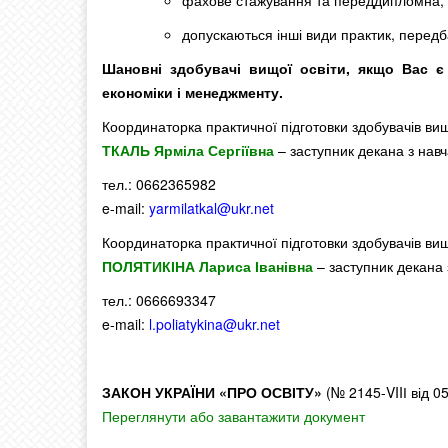
фахове стажування та переддипломна;
допускаються інші види практик, перед
Шановні здобувачі вищої освіти,
якщо Вас є 
економіки і менеджменту.
Координаторка практичної підготовки здобувачів ви
ТКАЛЬ Ярміла Сергіївна
– заступник декана з навч
тел.: 0662365982
e-mail:
yarmilatkal@ukr.net
Координаторка практичної підготовки здобувачів ви
ПОЛЯТИКІНА Лариса Іванівна
– заступник декана 
тел.: 0666693347
e-mail:
l.poliatykina@ukr.net
ЗАКОН УКРАЇНИ «ПРО ОСВІТУ»
(№ 2145-VIIІ від 05
Переглянути або завантажити документ