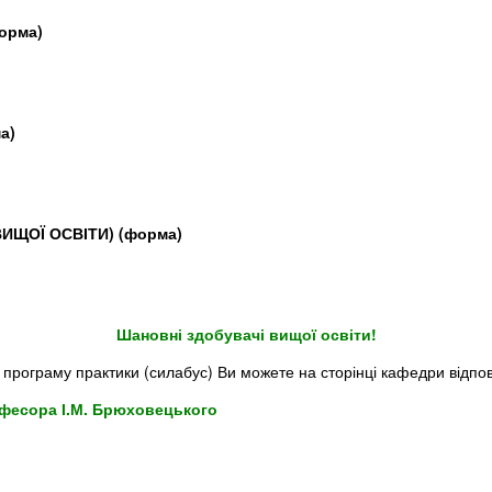
орма)
а)
ИЩОЇ ОСВІТИ) (форма)
Шановні здобувачі вищої освіти!
програму практики (силабус) Ви можете на сторінці кафедри відпові
офесора І.М. Брюховецького