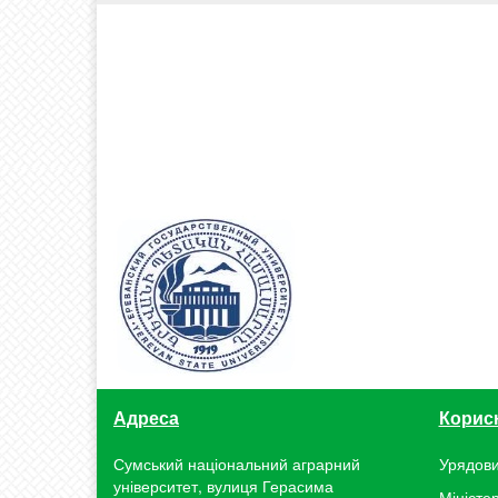
Адреса
Корис
Сумський національний аграрний
Урядови
університет, вулиця Герасима
Міністер